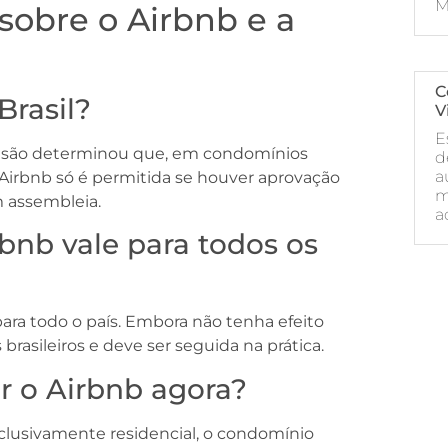
M
sobre o Airbnb e a
C
Brasil?
V
E
decisão determinou que, em condomínios
d
a
a Airbnb só é permitida se houver aprovação
m
 assembleia.
a
bnb vale para todos os
ara todo o país. Embora não tenha efeito
 brasileiros e deve ser seguida na prática.
r o Airbnb agora?
clusivamente residencial, o condomínio