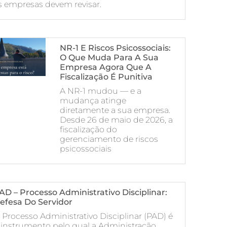
s empresas devem revisar.
NR-1 E Riscos Psicossociais:
O Que Muda Para A Sua
Empresa Agora Que A
Fiscalização É Punitiva
A NR-1 mudou — e a
mudança atinge
diretamente a sua empresa.
Desde 26 de maio de 2026, a
fiscalização do
gerenciamento de riscos
psicossociais
AD – Processo Administrativo Disciplinar:
efesa Do Servidor
 Processo Administrativo Disciplinar (PAD) é
 instrumento pelo qual a Administração