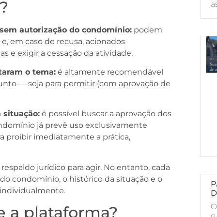
?
a
b sem autorização do condomínio:
podem
 e, em caso de recusa, acionados
s e exigir a cessação da atividade.
taram o tema:
é altamente recomendável
sunto — seja para permitir (com aprovação de
 situação:
é possível buscar a aprovação dos
ndomínio já prevê uso exclusivamente
ra proibir imediatamente a prática,
respaldo jurídico para agir. No entanto, cada
o condomínio, o histórico da situação e o
P
 individualmente.
D
O
e a plataforma?
o