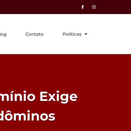
log
Contato
Políticas
mínio Exige
ndôminos