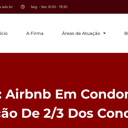
.adv.br
Seg. - Sex: 8:00 - 19:30
ício
A Firma
Áreas de Atuação
B
: Airbnb Em Condo
ão De 2/3 Dos Co