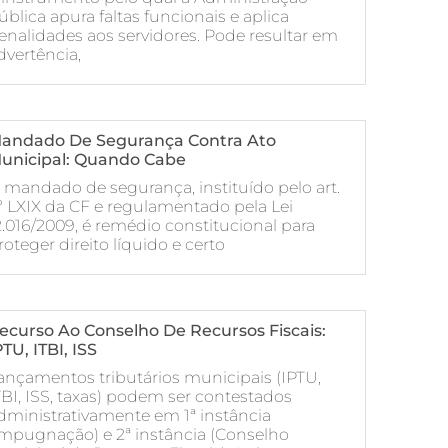
ública apura faltas funcionais e aplica
enalidades aos servidores. Pode resultar em
dvertência,
andado De Segurança Contra Ato
unicipal: Quando Cabe
 mandado de segurança, instituído pelo art.
º LXIX da CF e regulamentado pela Lei
2.016/2009, é remédio constitucional para
roteger direito líquido e certo
ecurso Ao Conselho De Recursos Fiscais:
PTU, ITBI, ISS
ançamentos tributários municipais (IPTU,
TBI, ISS, taxas) podem ser contestados
dministrativamente em 1ª instância
impugnação) e 2ª instância (Conselho