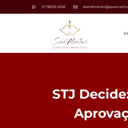
27 98129-6592
atendimento@saulmartins
In
STJ Decide
Aprovaç