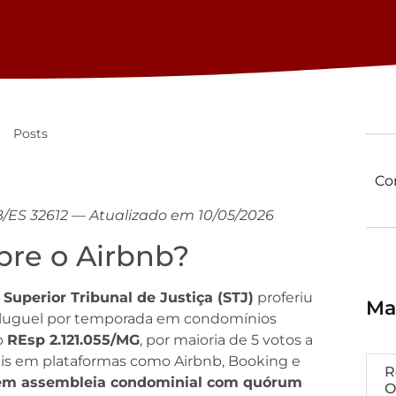
Posts
Co
B/ES 32612 — Atualizado em 10/05/2026
bre o Airbnb?
Superior Tribunal de Justiça (STJ)
proferiu
Ma
 aluguel por temporada em condomínios
o
REsp 2.121.055/MG
, por maioria de 5 votos a
veis em plataformas como Airbnb, Booking e
R
em assembleia condominial com quórum
O