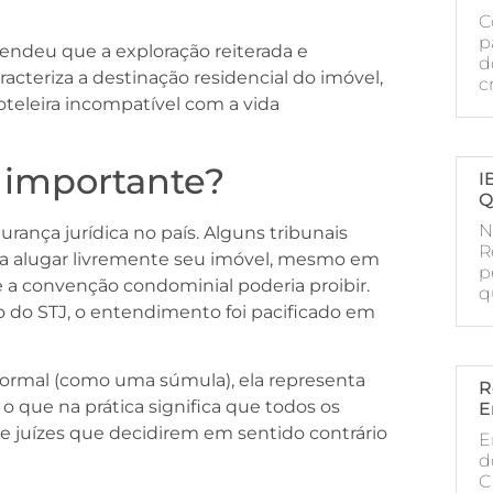
C
p
ntendeu que a exploração reiterada e
d
racteriza a destinação residencial do imóvel,
c
teleira incompatível com a vida
 importante?
I
Q
N
rança jurídica no país. Alguns tribunais
R
ia alugar livremente seu imóvel, mesmo em
p
 a convenção condominial poderia proibir.
q
 do STJ, o entendimento foi pacificado em
formal (como uma súmula), ela representa
R
 que na prática significa que todos os
E
 e juízes que decidirem em sentido contrário
E
d
C