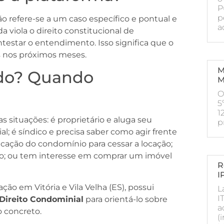
P
p
o refere-se a um caso específico e pontual e
a
a viola o direito constitucional de
testar o entendimento. Isso significa que o
s nos próximos meses.
M
do? Quando
M
O
5
1
 situações: é proprietário e aluga seu
p
; é síndico e precisa saber como agir frente
cação do condomínio para cessar a locação;
ado; ou tem interesse em comprar um imóvel
R
I
ção em Vitória e Vila Velha (ES), possui
L
I
e Direito Condominial
para orientá-lo sobre
a
 concreto.
(