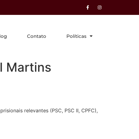
log
Contato
Políticas
l Martins
risionais relevantes (PSC, PSC II, CPFC),