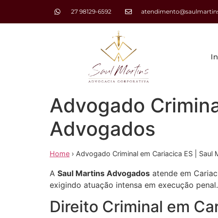
27 98129-6592
atendimento@saulmartins
In
Advogado Criminal
Advogados
Home
›
Advogado Criminal em Cariacica ES | Saul
A
Saul Martins Advogados
atende em Cariaci
exigindo atuação intensa em execução penal.
Direito Criminal em Ca