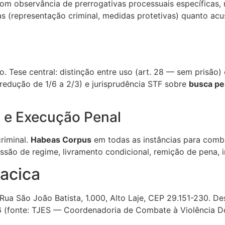
om observância de prerrogativas processuais específicas,
as (representação criminal, medidas protetivas) quanto ac
o. Tese central: distinção entre uso (art. 28 — sem prisão) 
— redução de 1/6 a 2/3) e jurisprudência STF sobre
busca pe
 e Execução Penal
riminal.
Habeas Corpus
em todas as instâncias para comba
ão de regime, livramento condicional, remição de pena, i
iacica
 Rua São João Batista, 1.000, Alto Laje, CEP 29.151-230. D
56 (fonte: TJES — Coordenadoria de Combate à Violência D