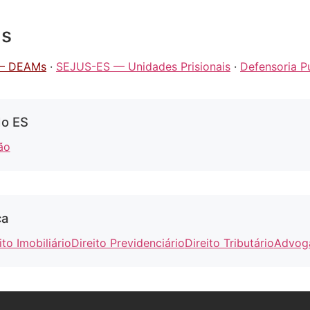
as
— DEAMs
·
SEJUS-ES — Unidades Prisionais
·
Defensoria P
do ES
ão
ca
ito Imobiliário
Direito Previdenciário
Direito Tributário
Advoga