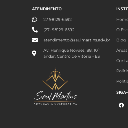
ATENDIMENTO
INST
27 98129-6592
Hom
(27) 98129-6592
O Esc
atendimento@saulmartins.adv.br
Blog
Av. Henrique Novaes, 88, 10º
Áreas
andar, Centro de Vitória - ES
Conta
Polít
Polít
SIGA