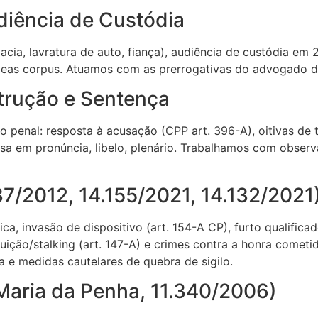
diência de Custódia
cia, lavratura de auto, fiança), audiência de custódia em 
habeas corpus. Atuamos com as prerrogativas do advogado 
trução e Sentença
 penal: resposta à acusação (CPP art. 396-A), oitivas de t
esa em pronúncia, libelo, plenário. Trabalhamos com observ
737/2012, 14.155/2021, 14.132/2021
a, invasão de dispositivo (art. 154-A CP), furto qualificado
eguição/stalking (art. 147-A) e crimes contra a honra come
ca e medidas cautelares de quebra de sigilo.
 Maria da Penha, 11.340/2006)