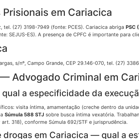
Prisionais em Cariacica
 tel. (27) 3198-7949 (fonte: PCES). Cariacica abriga
PSC (
nte: SEJUS-ES). A presença de CPFC é importante para cli
ca
argas, s/nº, Campo Grande, CEP 29.146-070, tel. (27) 3386
 — Advogado Criminal em Car
ual a especificidade da execuçã
ficos: visita íntima, amamentação (creche dentro da unida
da
Súmula 588 STJ
sobre busca íntima vexatória. Trabalha
art. 318), conforme Súmula 692/STF e jurisprudência.
 drogas em Cariacica — qual a es