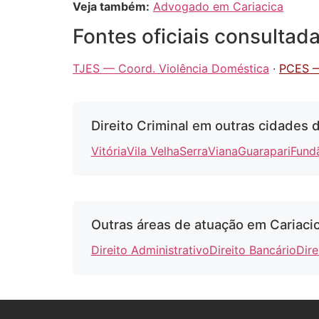
Veja também:
Advogado em Cariacica
Fontes oficiais consultad
TJES — Coord. Violência Doméstica
·
PCES 
Direito Criminal em outras cidades 
Vitória
Vila Velha
Serra
Viana
Guarapari
Fund
Outras áreas de atuação em Cariaci
Direito Administrativo
Direito Bancário
Dire