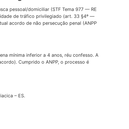
 busca pessoal/domiciliar (STF Tema 977 — RE
lidade de tráfico privilegiado (art. 33 §4º —
entual acordo de não persecução penal (ANPP
na mínima inferior a 4 anos, réu confesso. A
 acordo). Cumprido o ANPP, o processo é
iacica – ES.