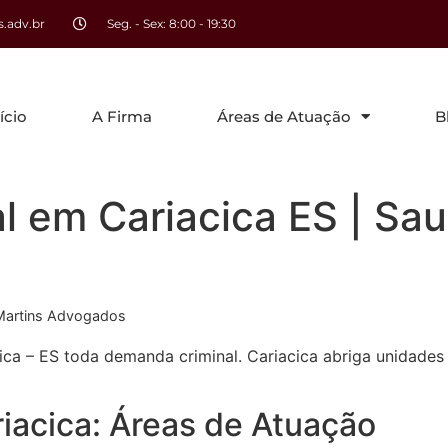
.adv.br
Seg. - Sex: 8:00 - 19:30
ício
A Firma
Áreas de Atuação
B
 em Cariacica ES | Sau
 Martins Advogados
ca – ES toda demanda criminal. Cariacica abriga unidades p
riacica: Áreas de Atuação